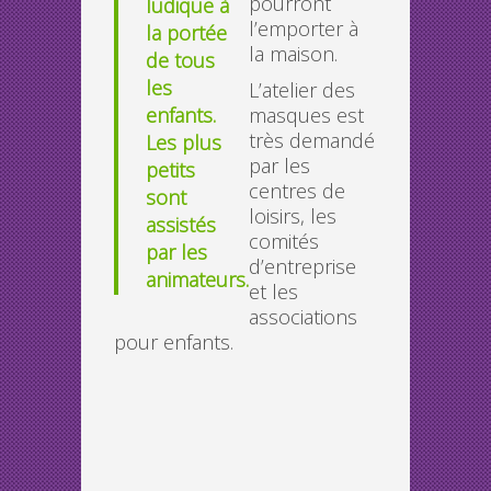
pourront
ludique à
l’emporter à
la portée
la maison.
de tous
les
L’atelier des
enfants.
masques est
très demandé
Les plus
par les
petits
centres de
sont
loisirs, les
assistés
comités
par les
d’entreprise
animateurs.
et les
associations
pour enfants.