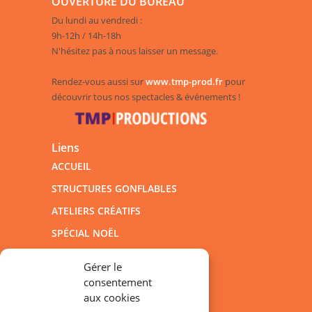
OUVERTURE DU BUREAU
Du lundi au vendredi :
9h-12h / 14h-18h
N'hésitez pas à nous laisser un message.
Rendez-vous aussi sur
www.tmp-prod.fr
pour
découvrir tous nos spectacles & événements !
Liens
ACCUEIL
STRUCTURES GONFLABLES
ATELIERS CRÉATIFS
SPÉCIAL NOËL
SPECTACLES JEUNE PUBLIC
Gérer le
POLITIQUE DE CONFIDENTIALITÉ
consentement
aux cookies
MENTIONS LÉGALES