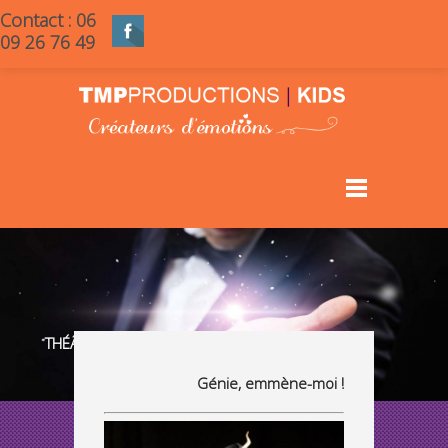
Contact : 06
09 26 76 49
THÉÂTRE POUR ENFANTS : GÉNIE EMMÈNE-MOI
Génie, emmène-moi !