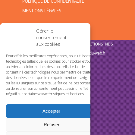
POLITIQUE DE CONFIDENTIALITÉ
MENTIONS LÉGALES
Gérer le
consentement
aux cookies
Tous droits réservés @2018 TMP PRODUCTIONS|KIDS
Création de sites internet :
la-citrine-du-web.fr
Pour offrir les meilleures expériences, nous utilisons des
technologies telles que les cookies pour stocker et/ou
accéder aux informations des appareils. Le fait de
consentir à ces technologies nous permettra de traiter
des données telles que le comportement de navigation
ou les ID uniques sur ce site. Le fait de ne pas consentir
ou de retirer son consentement peut avoir un effet
négatif sur certaines caractéristiques et fonctions.
Accepter
Refuser