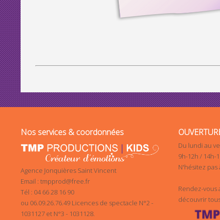
Nos services & coordonnées
OUVERTUR
Du lundi au ve
9h-12h / 14h-
N'hésitez pas 
Agence Jonquières Saint Vincent
Email : tmpprod@free.fr
Rendez-vous a
Tél : 04 66 28 16 90
découvrir tou
ou 06.09.26.76.49 Licences de spectacle N°2 -
1031127 et N°3 - 1031128.