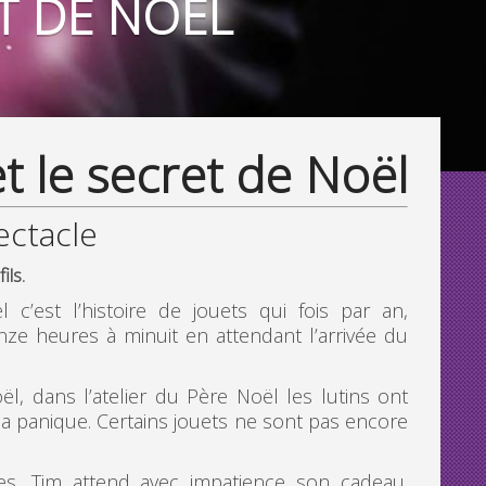
ET DE NOËL
t le secret de Noël
ctacle
ils.
 c’est l’histoire de jouets qui fois par an,
nze heures à minuit en attendant l’arrivée du
ël, dans l’atelier du Père Noël les lutins ont
 la panique. Certains jouets ne sont pas encore
es, Tim attend avec impatience son cadeau.