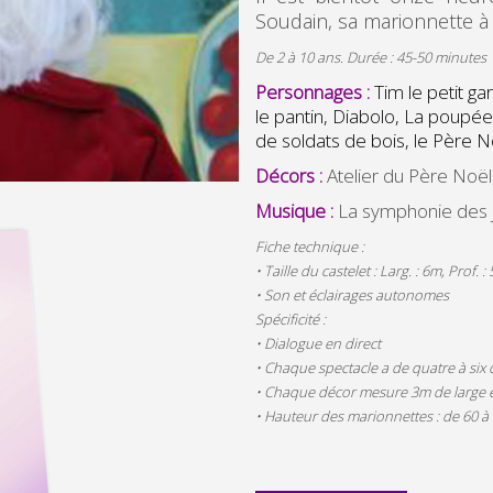
Soudain, sa marionnette à g
De 2 à 10 ans. Durée : 45-50 minutes
Personnages :
Tim le petit g
le pantin, Diabolo, La poupée 
de soldats de bois, le Père N
Décors :
Atelier du Père Noë
Musique :
La symphonie des 
Fiche technique :
• Taille du castelet : Larg. : 6m, Prof. 
• Son et éclairages autonomes
Spécificité :
• Dialogue en direct
• Chaque spectacle a de quatre à six
• Chaque décor mesure 3m de large e
• Hauteur des marionnettes : de 60 à