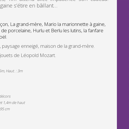
aine s’étire en bâillant…
arçon, La grand-mère, Mario la marionnette à gaine,
de porcelaine, Hurlu et Berlu les lutins, la fanfare
oël.
l, paysage enneigé, maison de la grand-mère.
jouets de Léopold Mozart.
: 5m, Haut. : 3m
 décors
t 1,4m de haut
 95 cm