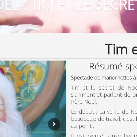
L : TIM ET LE SECR
Tim e
Résumé spe
Spectacle de marionnettes à f
Tim et le secret de Noël
s’animent et parlent de o
Père Noël.
Le début : La veille de No
beaucoup de travail, c’est
au point…
Il est bientôt onze heur