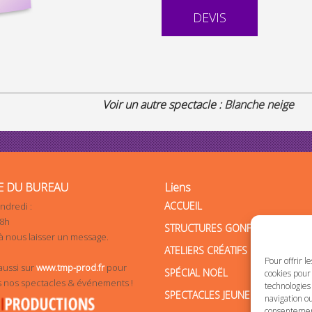
DEVIS
Voir un autre spectacle :
Blanche neige
E DU BUREAU
Liens
ACCUEIL
ndredi :
18h
STRUCTURES GONFLABLES
à nous laisser un message.
ATELIERS CRÉATIFS
Pour offrir l
ussi sur
www.tmp-prod.fr
pour
SPÉCIAL NOËL
cookies pour 
s nos spectacles & événements !
technologies
SPECTACLES JEUNE PUBLIC
navigation ou
consentement 